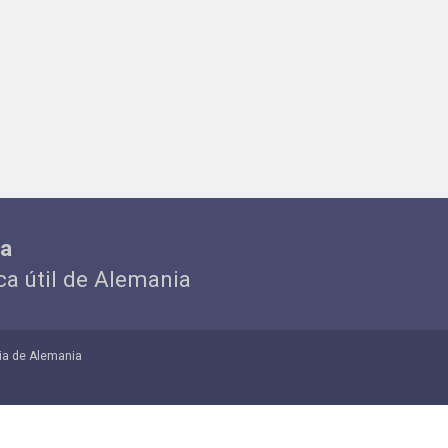
ia
ica útil de Alemania
ia de Alemania