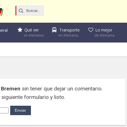
Qué ver
Transporte
Lo mejor
eral
en Alemania
en Alemania
de Alemania
 Bremen
sin tener que dejar un comentario.
siguiente formulario y listo.