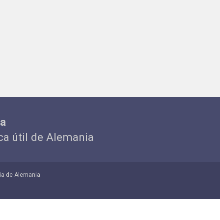
ia
ica útil de Alemania
ia de Alemania