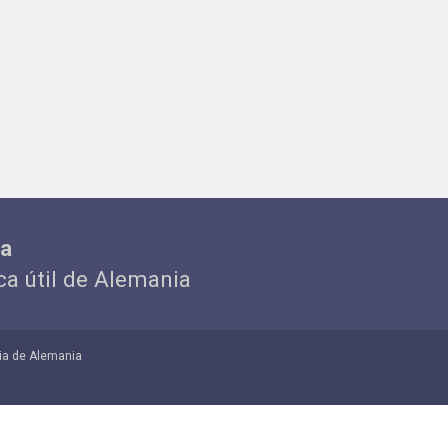
ia
ica útil de Alemania
ia de Alemania