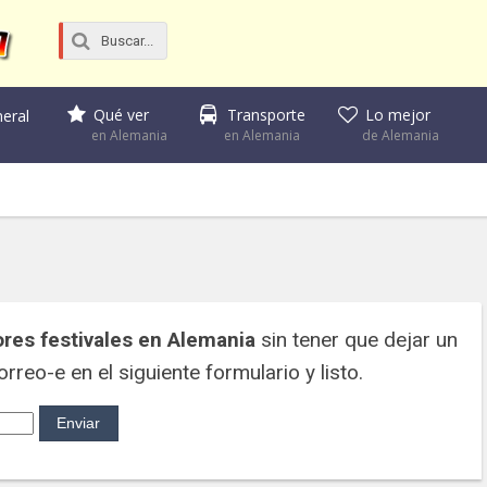
Qué ver
Transporte
Lo mejor
eral
en Alemania
en Alemania
de Alemania
res festivales en Alemania
sin tener que dejar un
rreo-e en el siguiente formulario y listo.