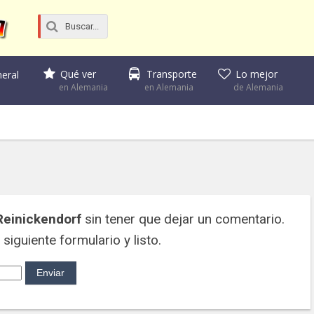
Qué ver
Transporte
Lo mejor
eral
en Alemania
en Alemania
de Alemania
 Reinickendorf
sin tener que dejar un comentario.
siguiente formulario y listo.