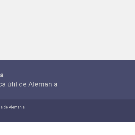
ia
ica útil de Alemania
ia de Alemania