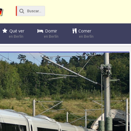
Domir
Comer
Qué ver
en Berlín
en Berlín
en Berlín