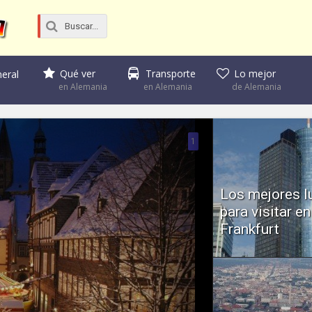
Qué ver
Transporte
Lo mejor
eral
en Alemania
en Alemania
de Alemania
1
Los mejores l
para visitar en
Frankfurt
Frankfurt es conocida
puerta de acceso a Eur