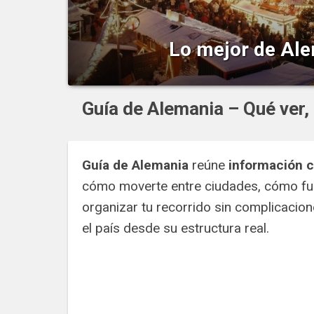
Lo mejor de Al
Alemania, un precioso país, lleno de verdes campo
aquellos a los que el calor agobia y les gusta di
naturales a la vez...
Guía de Alemania – Qué ver,
Guía de Alemania
reúne
información cl
cómo moverte entre ciudades, cómo func
organizar tu recorrido sin complicacion
el país desde su estructura real.