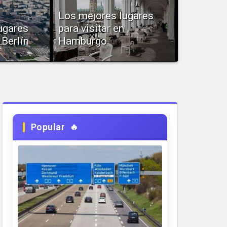
Los mejores lugares
ugares
para visitar en
 Berlín
Hamburgo
existe
La ciudad de Hamburgo es un
 turísticos
destino interesante para conocer,
tal como...
Popular