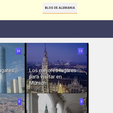
BLOG DE ALEMANIA
39
15
ugares
Los mejores lugares
para visitar en
Múnich
 como la
Múnich es considerada una de
opa y la...
las ciudades más famosas de
Alemania. Por...
9
8