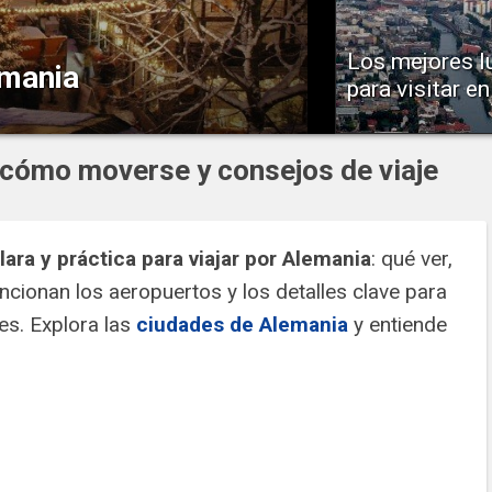
Los mejores l
emania
para visitar en
En la ciudad de Berlín 
s y con un clima fresco, para
gran cantidad de sitios
sfrutar de preciosos paisajes
que...
 cómo moverse y consejos de viaje
ara y práctica para viajar por Alemania
: qué ver,
ionan los aeropuertos y los detalles clave para
es. Explora las
ciudades de Alemania
y entiende