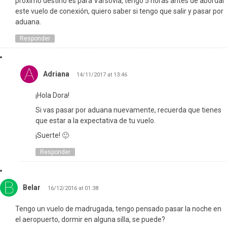
próximo destino es para Varsovia, tengo 5 horas antes de abordar
este vuelo de conexión, quiero saber si tengo que salir y pasar por
aduana.
Responder
Adriana
14/11/2017 at 13:46
¡Hola Dora!
Si vas pasar por aduana nuevamente, recuerda que tienes
que estar a la expectativa de tu vuelo.
¡Suerte! 🙂
Responder
Belar
16/12/2016 at 01:38
Tengo un vuelo de madrugada, tengo pensado pasar la noche en
el aeropuerto, dormir en alguna silla, se puede?