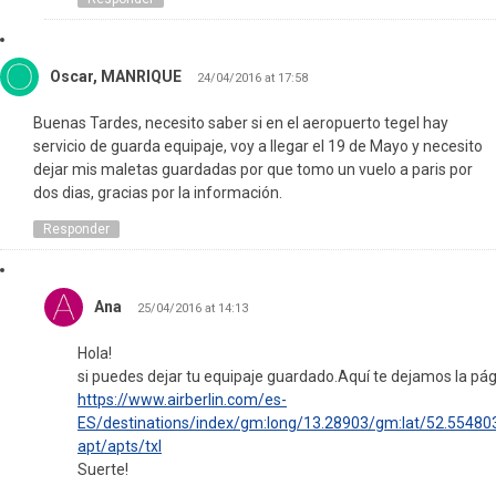
Oscar, MANRIQUE
24/04/2016 at 17:58
Buenas Tardes, necesito saber si en el aeropuerto tegel hay
servicio de guarda equipaje, voy a llegar el 19 de Mayo y necesito
dejar mis maletas guardadas por que tomo un vuelo a paris por
dos dias, gracias por la información.
Responder
Ana
25/04/2016 at 14:13
Hola!
si puedes dejar tu equipaje guardado.Aquí te dejamos la pág
https://www.airberlin.com/es-
ES/destinations/index/gm:long/13.28903/gm:lat/52.55480
apt/apts/txl
Suerte!