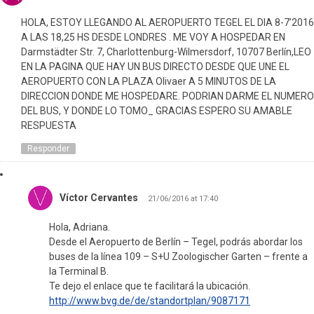
HOLA, ESTOY LLEGANDO AL AEROPUERTO TEGEL EL DIA 8-7’2016
A LAS 18,25 HS DESDE LONDRES . ME VOY A HOSPEDAR EN
Darmstädter Str. 7, Charlottenburg-Wilmersdorf, 10707 Berlín,LEO
EN LA PAGINA QUE HAY UN BUS DIRECTO DESDE QUE UNE EL
AEROPUERTO CON LA PLAZA Olivaer A 5 MINUTOS DE LA
DIRECCION DONDE ME HOSPEDARE. PODRIAN DARME EL NUMERO
DEL BUS, Y DONDE LO TOMO_ GRACIAS ESPERO SU AMABLE
RESPUESTA
Responder
Víctor Cervantes
21/06/2016 at 17:40
Hola, Adriana.
Desde el Aeropuerto de Berlín – Tegel, podrás abordar los
buses de la línea 109 – S+U Zoologischer Garten – frente a
la Terminal B.
Te dejo el enlace que te facilitará la ubicación.
http://www.bvg.de/de/standortplan/9087171