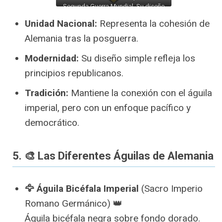
Segunda Guerra Mundial. Su diseño
simplificado y estilizado simboliza la
Unidad Nacional:
Representa la cohesión de
transición hacia una Alemania
democrática y moderna, reflejando la
Alemania tras la posguerra.
identidad republicana del país.
Modernidad:
Su diseño simple refleja los
principios republicanos.
Tradición:
Mantiene la conexión con el águila
imperial, pero con un enfoque pacífico y
democrático.
5. 🎨 Las Diferentes Águilas de Alemania
🦅 Águila Bicéfala Imperial
(Sacro Imperio
Romano Germánico) 👑
Águila bicéfala negra sobre fondo dorado.