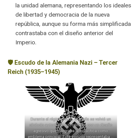
la unidad alemana, representando los ideales
de libertad y democracia de la nueva
república, aunque su forma más simplificada
contrastaba con el diseño anterior del
Imperio.
🛡️ Escudo de la Alemania Nazi – Tercer
Reich (1935–1945)
Durante el régimen nazi, el águila se volvió un
símbolo autoritario y totalitario, con un diseño
agresivo que integraba la esvástica como
emblema principal. Este escudo representaba el