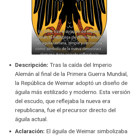
En 1918, tras el colapso del Imperio
Alemán, la República de Weimar adoptó
un águila unitaria, simple y sin corona
como símbolo de la nueva democracia
alemana. Este escudo reflejaba la
transición a un régimen republicano,
Descripción:
Tras la caída del Imperio
alejándose de la monarquía imperial.
Alemán al final de la Primera Guerra Mundial,
la República de Weimar adoptó un diseño de
águila más estilizado y moderno. Esta versión
del escudo, que reflejaba la nueva era
republicana, fue el precursor directo del
águila actual.
Aclaración:
El águila de Weimar simbolizaba