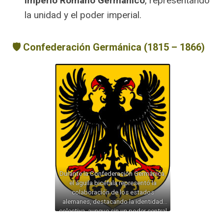
Imperio Romano Germánico
, representando
la unidad y el poder imperial.
🛡️ Confederación Germánica (1815 – 1866)
Durante la Confederación Germánica,
el águila bicéfala representó la
colaboración de los estados
alemanes, destacando la identidad
colectiva, aunque sin un poder central