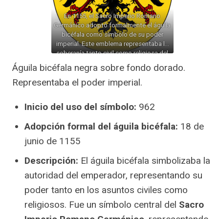
En 1155, el Sacro Imperio Romano
Germánico adoptó formalmente el águila
bicéfala como símbolo de su poder
imperial. Este emblema representaba la
soberanía tanto civil como religiosa del
emperador, unificando la autoridad en
Águila bicéfala negra sobre fondo dorado.
dos frentes.
Representaba el poder imperial.
Inicio del uso del símbolo:
962
Adopción formal del águila bicéfala:
18 de
junio de 1155
Descripción:
El águila bicéfala simbolizaba la
autoridad del emperador, representando su
poder tanto en los asuntos civiles como
religiosos. Fue un símbolo central del
Sacro