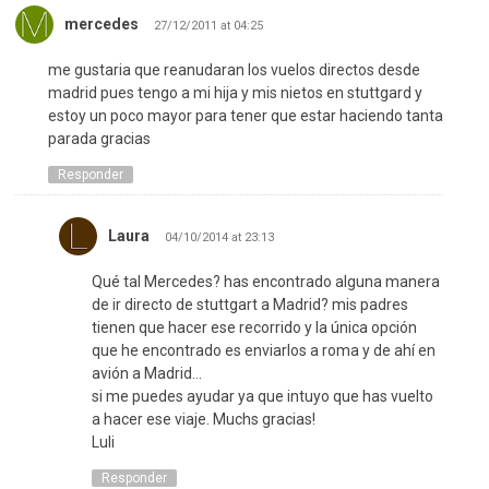
mercedes
27/12/2011 at 04:25
me gustaria que reanudaran los vuelos directos desde
madrid pues tengo a mi hija y mis nietos en stuttgard y
estoy un poco mayor para tener que estar haciendo tanta
parada gracias
Responder
Laura
04/10/2014 at 23:13
Qué tal Mercedes? has encontrado alguna manera
de ir directo de stuttgart a Madrid? mis padres
tienen que hacer ese recorrido y la única opción
que he encontrado es enviarlos a roma y de ahí en
avión a Madrid…
si me puedes ayudar ya que intuyo que has vuelto
a hacer ese viaje. Muchs gracias!
Luli
Responder