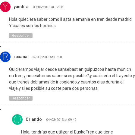
yandira
09/06/2013 at 12:58
Hola quieciera saber como il asta alemania en tren desde madrid.
Y cuales son los horarios
Responder
roxana
02/03/2013 at 16:28
Quicieramos viajar desde sansebastian guipuzcoa hasta munich
en tren,y necesitamos saber si es posible?,y cual seria el trayecto y
que trenes debiamos de ir cogiendo,y cuantos dias duraria el
viaje,y si es posible su coste para dos personas.
Responder
Orlando
04/03/2013 at 09:49
Hola, tendrías que utilizar el EuskoTren que tiene