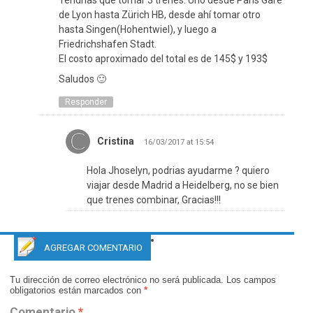
Tendrías que tomar 3 trenes. Uno desde Paris Gare
de Lyon hasta Zürich HB, desde ahí tomar otro
hasta Singen(Hohentwiel), y luego a
Friedrichshafen Stadt.
El costo aproximado del total es de 145$ y 193$
Saludos 🙂
Responder
Cristina
16/03/2017 at 15:54
Hola Jhoselyn, podrias ayudarme ? quiero
viajar desde Madrid a Heidelberg, no se bien
que trenes combinar, Gracias!!!
AGREGAR COMENTARIO
Tu dirección de correo electrónico no será publicada.
Los campos
obligatorios están marcados con
*
Comentario
*