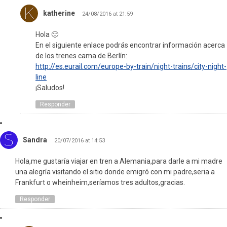
katherine
24/08/2016 at 21:59
Hola 🙂
En el siguiente enlace podrás encontrar información acerca
de los trenes cama de Berlín:
http://es.eurail.com/europe-by-train/night-trains/city-night-
line
¡Saludos!
Responder
Sandra
20/07/2016 at 14:53
Hola,me gustaría viajar en tren a Alemania,para darle a mi madre
una alegría visitando el sitio donde emigró con mi padre,seria a
Frankfurt o wheinheim,seríamos tres adultos,gracias.
Responder