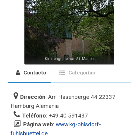
Kirchengemeinde St. Marien
Contacto
Categorías
Dirección
: Am Hasenberge 44 22337
Hamburg Alemania‎
Teléfono
: +49 40 591437
Página web
:
www.kg-ohlsdorf-
fuhlsbuettel.de