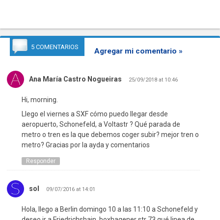
5 COMENTARIOS
Agregar mi comentario »
Ana María Castro Nogueiras
25/09/2018 at 10:46
Hi, morning.
Llego el viernes a SXF cómo puedo llegar desde
aeropuerto, Schonefeld, a Voltastr ? Qué parada de
metro o tren es la que debemos coger subir? mejor tren o
metro? Gracias por la ayda y comentarios
Responder
sol
09/07/2016 at 14:01
Hola, llego a Berlin domingo 10 a las 11:10 a Schonefeld y
deseo ir a Friedrichshain, boxhagener str 73 qué linea de