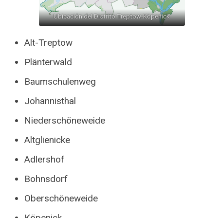
Ubicación del Distrito Treptow-Köpenick
Alt-Treptow
Plänterwald
Baumschulenweg
Johannisthal
Niederschöneweide
Altglienicke
Adlershof
Bohnsdorf
Oberschöneweide
Köpenick