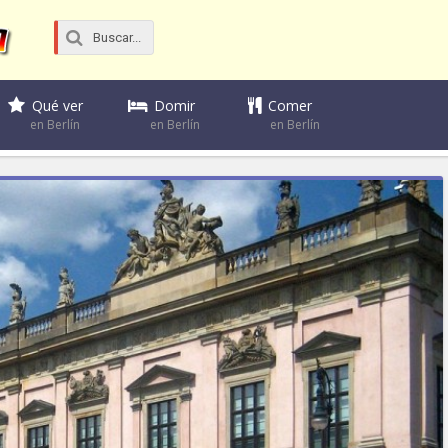
Domir
Comer
Qué ver
en Berlín
en Berlín
en Berlín