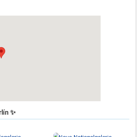
lín ✨