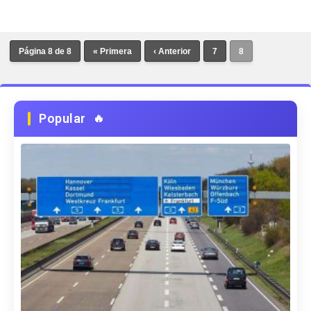
Página 8 de 8
« Primera
‹ Anterior
7
8
Popular