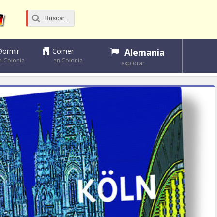
Dormir
Comer
Alemania
n Colonia
en Colonia
explorar