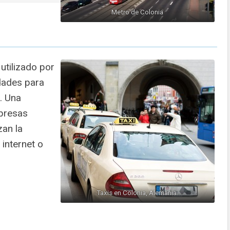
Metro de Colonia
 utilizado por
idades para
. Una
presas
zan la
internet o
Taxis en Colonia, Alemania.