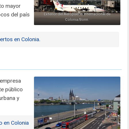
xto mayor
cos del país
Exterior del Aeropuerto Internacional de
Colonia/Bonn.
ertos en Colonia.
 empresa
te público
 urbana y
o en Colonia