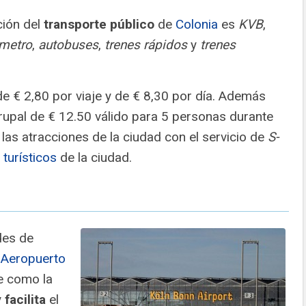
ción del
transporte público
de
Colonia
es
KVB
,
metro
,
autobuses
,
trenes rápidos
y
trenes
e € 2,80 por viaje y de € 8,30 por día. Además
grupal de € 12.50 válido para 5 personas durante
las atracciones de la ciudad con el servicio de
S-
s turísticos
de la ciudad.
des de
l
Aeropuerto
ve como la
y
facilita
el