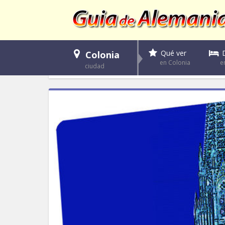
Qué ver
Colonia
e
en Colonia
ciudad