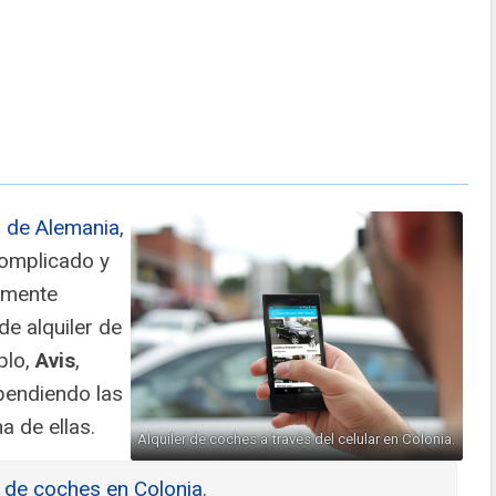
 de Alemania
,
complicado y
amente
e alquiler de
plo,
Avis
,
ependiendo las
a de ellas.
Alquiler de coches a través del celular en Colonia.
 de coches en Colonia
.