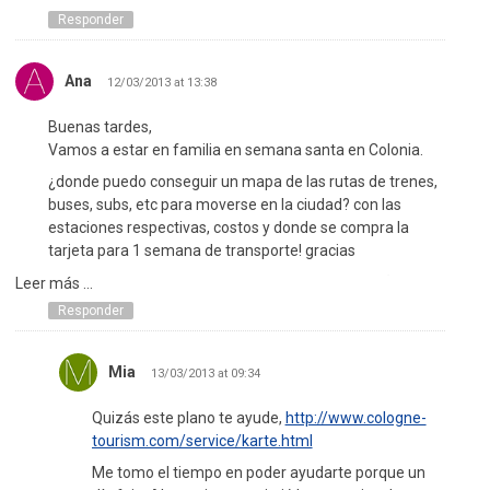
Responder
Ana
12/03/2013 at 13:38
Buenas tardes,
Vamos a estar en familia en semana santa en Colonia.
¿donde puedo conseguir un mapa de las rutas de trenes,
buses, subs, etc para moverse en la ciudad? con las
estaciones respectivas, costos y donde se compra la
tarjeta para 1 semana de transporte! gracias
Hacen actividades especiales, sobre todo para niños en
Leer más ...
Semana Santa ¿quien me podría informar.
Responder
Gracias
Ana
Mia
13/03/2013 at 09:34
Quizás este plano te ayude,
http://www.cologne-
tourism.com/service/karte.html
Me tomo el tiempo en poder ayudarte porque un