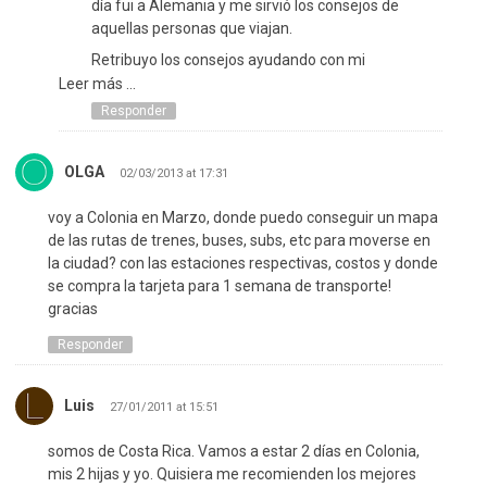
día fui a Alemania y me sirvió los consejos de
aquellas personas que viajan.
Retribuyo los consejos ayudando con mi
experiencia en mi viaje a Alemania, Espero que
Leer más ...
cuando regreses de Alemania puedas aportar con
Responder
muchos consejos. No entres a páginas solo para
pedir información y luego que te la brindan nunca
OLGA
más vuelves a la página siempre hay que ser
02/03/2013 at 17:31
agradecidos.
voy a Colonia en Marzo, donde puedo conseguir un mapa
Muchos saludos y suerte en tu viaje,
de las rutas de trenes, buses, subs, etc para moverse en
la ciudad? con las estaciones respectivas, costos y donde
se compra la tarjeta para 1 semana de transporte!
gracias
Responder
Luis
27/01/2011 at 15:51
somos de Costa Rica. Vamos a estar 2 días en Colonia,
mis 2 hijas y yo. Quisiera me recomienden los mejores