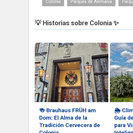
Colonia
Parques de Alemania
Parqu
💡 Historias sobre Colonia ✨
🍻 Brauhaus FRÜH am
🌦️ Cli
Dom: El Alma de la
Guía d
Tradición Cervecera de
para Vi
Colonia
Intelig