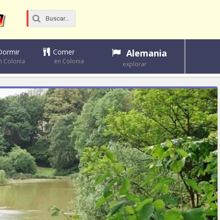
Dormir
Comer
Alemania
n Colonia
en Colonia
explorar