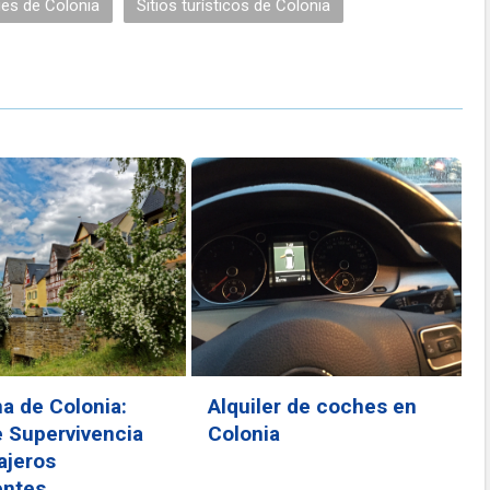
es de Colonia
Sitios turísticos de Colonia
ma de Colonia:
Alquiler de coches en
e Supervivencia
Colonia
ajeros
entes