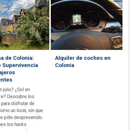
ma de Colonia:
Alquiler de coches en
e Supervivencia
Colonia
ajeros
entes
n julio? ¿Sol en
e? Descubre los
para disfrutar de
como un local, sin que
te pille desprevenido.
nes los hacks