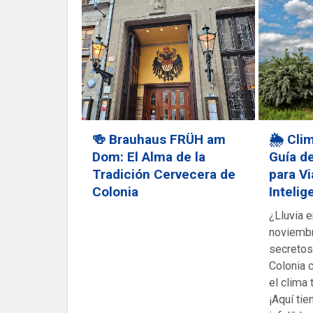
🍻 Brauhaus FRÜH am
🌦️ Cli
Dom: El Alma de la
Guía d
Tradición Cervecera de
para Vi
Colonia
Intelig
¿Lluvia e
noviembr
secretos 
Colonia 
el clima 
¡Aquí tie