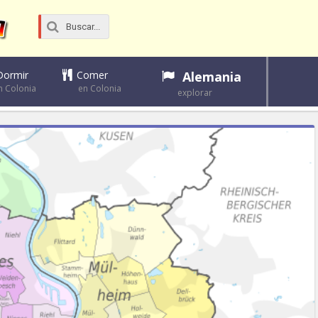
Dormir
Comer
Alemania
n Colonia
en Colonia
explorar