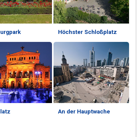
urgpark
Höchster Schloßplatz
latz
An der Hauptwache