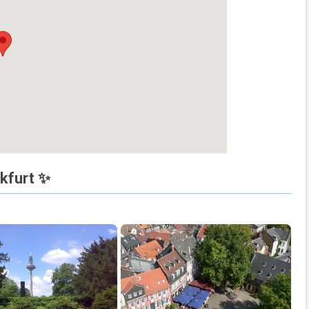
nkfurt ✨