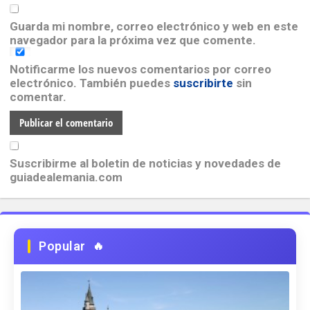
Unterstützung, kontaktieren Sie uns bitte so
schnell wie möglich zu organisieren.
Guarda mi nombre, correo electrónico y web en este
Mit freundlichen Grüßen, STELLA LEMOS
navegador para la próxima vez que comente.
LUZ VALENCIA
DIRECTOR
Notificarme los nuevos comentarios por correo
CEL: 3137217803
electrónico. También puedes
suscribirte
sin
comentar.
Suscribirme al boletin de noticias y novedades de
guiadealemania.com
Popular