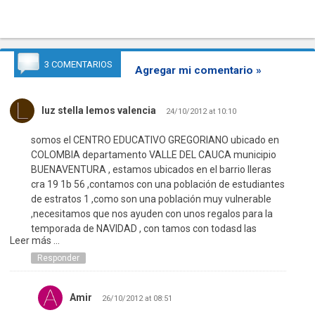
3 COMENTARIOS
Agregar mi comentario »
luz stella lemos valencia
24/10/2012 at 10:10
somos el CENTRO EDUCATIVO GREGORIANO ubicado en
COLOMBIA departamento VALLE DEL CAUCA municipio
BUENAVENTURA , estamos ubicados en el barrio lleras
cra 19 1b 56 ,contamos con una población de estudiantes
de estratos 1 ,como son una población muy vulnerable
,necesitamos que nos ayuden con unos regalos para la
temporada de NAVIDAD , con tamos con todasd las
Leer más ...
documentación necesaria
att: luz stella lemos valencia
Responder
cel: 3137217803
Amir
26/10/2012 at 08:51