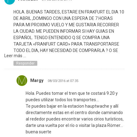
HOLA. BUENAS TARDES, ESTARE EN FRAKFURT EL DIA 10
DE ABRIL ,DOMINGO CON UNA ESPERA DE 7 HORAS
PARA MI PROXIMO VUELO Y ME GUSTARIA RECORRER
LA CIUDAD. ME PUEDEN INFORMAR SI HAY GUIAS EN
ESPAÑOL. TENGO ENTENDIDO Q SE COMPRA UNA
TARJETA «FRANFURT CARD» PARA TRANSPORTARSE
TODO EL DIA, HAY NECESIDAD DE COMPRARLA ? O SE
Leer más ...
PAGA SOLAMENTE EL TREN TURISTICO ? Y A PARTIR DE
Q LUGAR SE TOMA ESTE TREN.
Responder
AGRADECERIA CUALQUIER INFORMACION… ME
GUSTARIA APROVECHAR DE MUY BUENA MANERA
Margy
08/03/2016 at 07:35
ESTAS 7 HORAS…
Hola. Puedes tomar el tren que te costará 9.20 y
puedes utilizar todos los transportes…
Te puedes bajar en la estacion hauptwache y allí
directamente estas en el centro donde caminando
al rededor puedes encontrar varios cirios turísticos,
darte una vuelta por el río o visitar la plaza Römer…
buena suerte