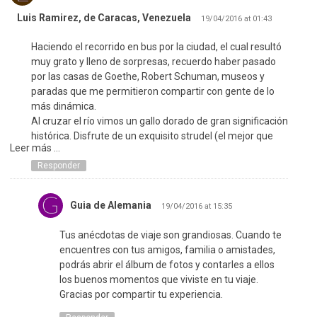
Luis Ramirez, de Caracas, Venezuela
19/04/2016 at 01:43
Haciendo el recorrido en bus por la ciudad, el cual resultó
muy grato y lleno de sorpresas, recuerdo haber pasado
por las casas de Goethe, Robert Schuman, museos y
paradas que me permitieron compartir con gente de lo
más dinámica.
Al cruzar el río vimos un gallo dorado de gran significación
histórica. Disfrute de un exquisito strudel (el mejor que
Leer más ...
haya comido jamás) luego de un goulash, el cual
repetí.Una copa gigante de helado, el mejor del mundo. Le
Responder
tomomos fotos y bebimos un vino único.
Sólo dispuse de un día, pero todo cuanto hicimos lo
Guia de Alemania
19/04/2016 at 15:35
disfrutamos enormemente.Fue sábado y el ambiente por
el futbol local contagiaba. Los negocios provocaba
Tus anécdotas de viaje son grandiosas. Cuando te
visitarlos todos. Al menos abríamos la puerta y
encuentres con tus amigos, familia o amistades,
mirabamos para disfrutar del entusiasmo contagioso.
podrás abrir el álbum de fotos y contarles a ellos
Visítenla por varios días, caminen por la ciudad y
los buenos momentos que viviste en tu viaje.
confúndanse con los pobladores, se sentirán como en
Gracias por compartir tu experiencia.
casa.