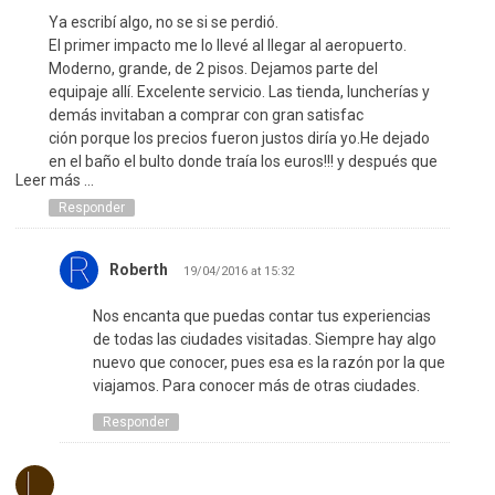
Ya escribí algo, no se si se perdió.
El primer impacto me lo llevé al llegar al aeropuerto.
Moderno, grande, de 2 pisos. Dejamos parte del
equipaje allí. Excelente servicio. Las tienda, luncherías y
demás invitaban a comprar con gran satisfac
ción porque los precios fueron justos diría yo.He dejado
en el baño el bulto donde traía los euros!!! y después que
Leer más ...
comí lo noté. Con taquicardias y demás volví al baño… y
allí estaba mi ansiado buuultoo!!! Al salir, un vigilante me
Responder
sonrió comprensivo. Aquella expresión no la olvidaré
jamás!!!
Roberth
19/04/2016 at 15:32
Vayan por Frankfort del Meno y disfruten de la ciudad y
de su gent, única.
Nos encanta que puedas contar tus experiencias
de todas las ciudades visitadas. Siempre hay algo
nuevo que conocer, pues esa es la razón por la que
viajamos. Para conocer más de otras ciudades.
Responder