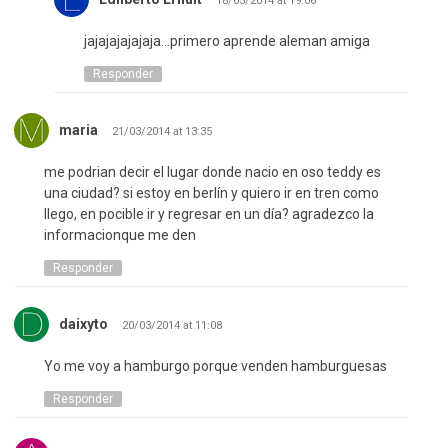
18/05/2014 at 19:06
jajajajajajaja…primero aprende aleman amiga
Responder
maria
21/03/2014 at 13:35
me podrian decir el lugar donde nacio en oso teddy es
una ciudad? si estoy en berlín y quiero ir en tren como
llego, en pocible ir y regresar en un día? agradezco la
informacionque me den
Responder
daixyto
20/03/2014 at 11:08
Yo me voy a hamburgo porque venden hamburguesas
Responder