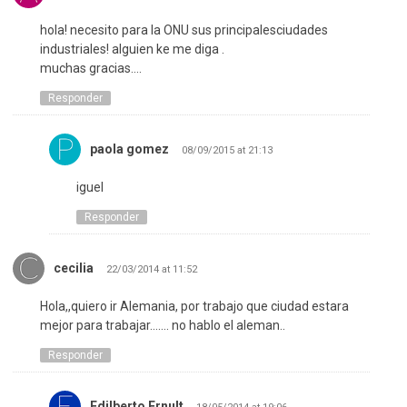
hola! necesito para la ONU sus principalesciudades
industriales! alguien ke me diga .
muchas gracias….
Responder
paola gomez
08/09/2015 at 21:13
iguel
Responder
cecilia
22/03/2014 at 11:52
Hola,,quiero ir Alemania, por trabajo que ciudad estara
mejor para trabajar……. no hablo el aleman..
Responder
Edilberto Ernult