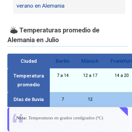
verano en Alemania
Temperaturas promedio de
Alemania en Julio
Ciudad
Berlín
Múnich
Frankfur
Temperatura
7 a 14
12 a 17
14 a 20
promedio
Días de lluvia
7
12
Nota:
Temperaturas en grados centígrados (ºC)