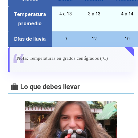
Temperatura
4 a 13
3 a 13
4 a 14
promedio
Días de lluvia
9
12
10
Nota:
Temperaturas en grados centígrados (ºC)
Lo que debes llevar